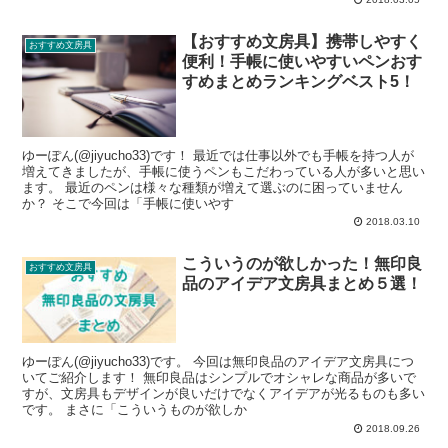
【おすすめ文房具】携帯しやすく
おすすめ文房具
便利！手帳に使いやすいペンおす
すめまとめランキングベスト5！
ゆーぽん(@jiyucho33)です！ 最近では仕事以外でも手帳を持つ人が
増えてきましたが、手帳に使うペンもこだわっている人が多いと思い
ます。 最近のペンは様々な種類が増えて選ぶのに困っていません
か？ そこで今回は「手帳に使いやす
2018.03.10
こういうのが欲しかった！無印良
おすすめ文房具
品のアイデア文房具まとめ５選！
ゆーぽん(@jiyucho33)です。 今回は無印良品のアイデア文房具につ
いてご紹介します！ 無印良品はシンプルでオシャレな商品が多いで
すが、文房具もデザインが良いだけでなくアイデアが光るものも多い
です。 まさに「こういうものが欲しか
2018.09.26