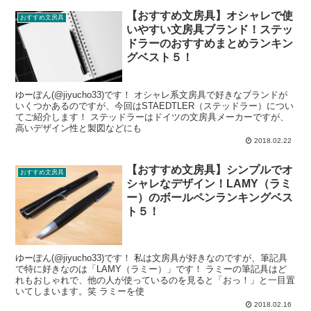
【おすすめ文房具】オシャレで使
おすすめ文房具
いやすい文房具ブランド！ステッ
ドラーのおすすめまとめランキン
グベスト５！
ゆーぽん(@jiyucho33)です！ オシャレ系文房具で好きなブランドが
いくつかあるのですが、今回はSTAEDTLER（ステッドラー）につい
てご紹介します！ ステッドラーはドイツの文房具メーカーですが、
高いデザイン性と製図などにも
2018.02.22
【おすすめ文房具】シンプルでオ
おすすめ文房具
シャレなデザイン！LAMY（ラミ
ー）のボールペンランキングベス
ト５！
ゆーぽん(@jiyucho33)です！ 私は文房具が好きなのですが、筆記具
で特に好きなのは「LAMY（ラミー）」です！ ラミーの筆記具はど
れもおしゃれで、他の人が使っているのを見ると「おっ！」と一目置
いてしまいます。笑 ラミーを使
2018.02.16