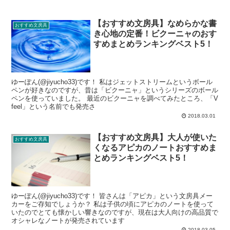
【おすすめ文房具】なめらかな書
おすすめ文房具
き心地の定番！ビクーニャのおす
すめまとめランキングベスト5！
ゆーぽん(@jiyucho33)です！ 私はジェットストリームというボール
ペンが好きなのですが、昔は「ビクーニャ」というシリーズのボール
ペンを使っていました。 最近のビクーニャを調べてみたところ、「V
feel」という名前でも発売さ
2018.03.01
【おすすめ文房具】大人が使いた
おすすめ文房具
くなるアピカのノートおすすめま
とめランキングベスト5！
ゆーぽん(@jiyucho33)です！ 皆さんは「アピカ」という文房具メー
カーをご存知でしょうか？ 私は子供の頃にアピカのノートを使って
いたのでとても懐かしい響きなのですが、現在は大人向けの高品質で
オシャレなノートが発売されています
2018.03.05