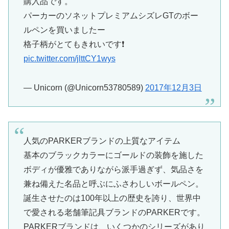
購入品です。
パーカーのソネットプレミアムシズレGTのボー
ルペンを買いましたー
格子柄がとてもきれいです❗
pic.twitter.com/jlttCY1wys
— Unicorn (@Unicorn53780589)
2017年12月3日
人気のPARKERブランドの上質なアイテム
基本のブラックカラーにゴールドの装飾を施した
ボディが優雅でありながら派手過ぎず、気品さを
兼ね備えた名品と呼ぶにふさわしいボールペン。
誕生させたのは100年以上の歴史を誇り、世界中
で愛される老舗筆記具ブランドのPARKERです。
PARKERブランドは、いくつかのシリーズがあり