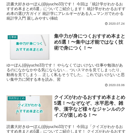
読書大好きゆーぽん(@jiyucho33)です！ 今回は「統計学がわかるお
すすめ本まとめ5選」についてご紹介します！ 統計学がわかるおすす
め本の選び方ガイド 統計学にアレルギーがある人→マンガでわかる
統計学入門 親しみやすい挿絵
2020.07.24
集中力が身につくおすすめ本まと
仕事術
め5選！〜集中は才能ではなく技
術で身につく！〜
ゆーぽん(@jiyucho33)です！ やらなくてはいけない仕事や勉強があ
るのになかなかやる気にならない… ついスマホを見てしまったり、
動画を見てしまう… 正しく私もそうでした。 これではいけないと思
い集中力に関する本を読み、習
2020.03.06
クイズがわかるおすすめ本まとめ
目的別まとめ
5選！〜なぞなぞ、水平思考、雑
学、漢字など様々なジャンルのク
イズが楽しめる！〜
読書大好きゆーぽん(@jiyucho33)です！ 今回は「クイズがわかるお
すすめ本まとめ5選」についてご紹介します！ クイズがわかるおすす