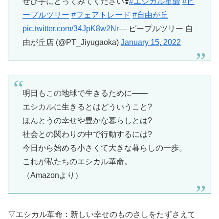
ぜひ手にとってみてください❣️
#エシカル革命
#ピ
ープルツリー
#フェアトレード
#自由が丘
pic.twitter.com/34JpK8w2Nr
— ピープルツリー 自
由が丘店 (@PT_Jiyugaoka)
January 15, 2022
明日もこの地球で生きるために――
エシカルに生きるとはどういうこと?
ほんとうの幸せや豊かな暮らしとは?
社会との関わりの中で行動するには?
今日から始める小さくて大きな暮らしの一歩。
これが私たちのエシカル革命。
（Amazonより）
▽エシカル革命：新しい幸せのものさしをたずさえて