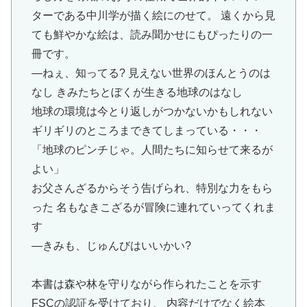
ターである中川学が描く絵にのせて。 遠くから見
ても鮮やかな絵は、読み聞かせにもぴったりの一
冊です。
―ねぇ、知ってる? 見えない世界のほんとうのは
なし きみたちとぼくが生きる地球のはなし
地球の環境は今とり返しがつかないかもしれない
ギリギリのところまできてしまっている・・・
「地球のピンチじゃ。人間たちに知らせて来るが
よい」
お父さんざるからそう告げられ、特別な力をもら
った 名もなきこざるが冒険に連れていってくれま
す
―きみも、じゅんびはいいかい?
本書は森や林を守りながら作られたことを示す
FSCの認証を受けており、 内容だけでなく絵本