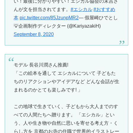
い！最後に分かりやすい！エシカル協会の末吉さ
んが文を担当されてます。
#エシカル
#おすすめ
本
pic.twitter.com/85JzunpMR2
— 假屋崎ひでとし
💡企画制作ディレクター (@KariyazakiH)
September 8, 2020
モデル 長谷川潤さん推薦!
「この絵本を通して エシカルについて 子どもた
ちのリアクションやアイデアなど どんな会話が生
まれるのかとても楽しみです! 」
この地球で生きていく、子どもから大人までのす
べての人間たちへ贈ります。 「エシカル」とい
う、人や生き物や自然に思いを寄せる考え方・く
らし方を 京都のお寺の住職で世界的イラストレー