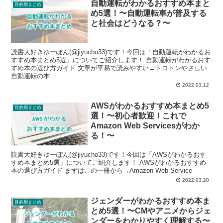
自動運転がわかるおすすめ本まと
目的別まとめ
め5選！〜自動運転車が普及する
と社会はどうなる？〜
読書大好きゆーぽん(@jiyucho33)です！今回は「自動運転がわかるお
すすめ本まとめ5選」についてご紹介します！ 自動運転がわかるおす
すめ本の選び方ガイド 文章が平易で読みやすい→トコトンやさしい
自動運転の本
2022.03.12
AWSがわかるおすすめ本まとめ5
目的別まとめ
選！〜初心者歓迎！これで
Amazon Web Servicesがわか
る！〜
読書大好きゆーぽん(@jiyucho33)です！今回は「AWSがわかるおす
すめ本まとめ5選」についてご紹介します！ AWSがわかるおすすめ
本の選び方ガイド まずはこの一冊から→Amazon Web Service
2022.03.20
ジェンダーがわかるおすすめ本ま
目的別まとめ
とめ5選！〜CMやアニメからジェ
ンダーをわかりやすく理解する〜