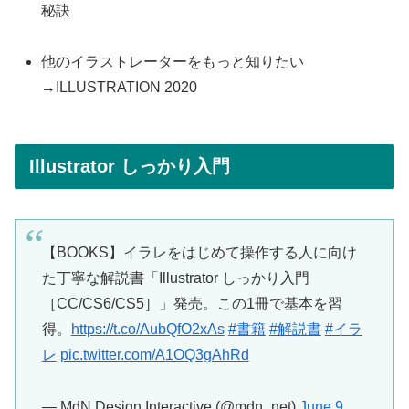
秘訣
他のイラストレーターをもっと知りたい
→ILLUSTRATION 2020
Illustrator しっかり入門
【BOOKS】イラレをはじめて操作する人に向け
た丁寧な解説書「Illustrator しっかり入門
［CC/CS6/CS5］」発売。この1冊で基本を習
得。
https://t.co/AubQfO2xAs
#書籍
#解説書
#イラ
レ
pic.twitter.com/A1OQ3gAhRd
— MdN Design Interactive (@mdn_net)
June 9,