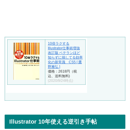
10倍ラクする
Illustrator仕事術増強
改訂版 ベテランほど
知らずに損してる効率
化の新常識 CS5 [ 鷹
野雅弘 ]
価格：2618円（税
込、送料無料)
(2020/9/24時点)
Illustrator 10年使える逆引き手帖