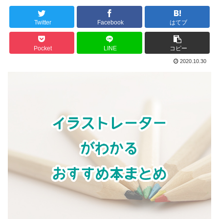
Twitter
Facebook
はてブ
Pocket
LINE
コピー
2020.10.30