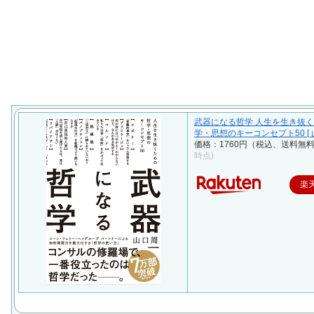
武器になる哲学 人生を生き抜
学・思想のキーコンセプト50 [ 
価格：1760円（税込、送料無料
時点)
楽