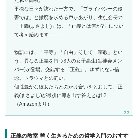
た私立高校。
平穏な日々が訪れた一方で、「プライバシーの侵
害では」と撤廃を求める声があがり、生徒会長の
「正義(まさよし)」は、「正義とは何か?」につい
て考え始めます……。
物語には、「平等」「自由」そして「宗教」とい
う、異なる正義を持つ3人の女子高生(生徒会メン
バー)が登場。交錯する「正義」。ゆずれない信
念。トラウマとの闘い。
個性豊かな彼女たちとのかけ合いをとおして、正
義(まさよし)が最後に導き出す答えとは! ?
（Amazonより）
正義の教室 善く生きるための哲学入門のおすす