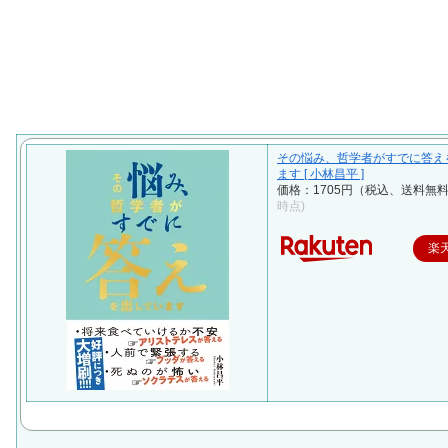
その悩み、哲学者がすでに答え
ます [ 小林昌平 ]
価格：1705円（税込、送料無料
時点)
楽