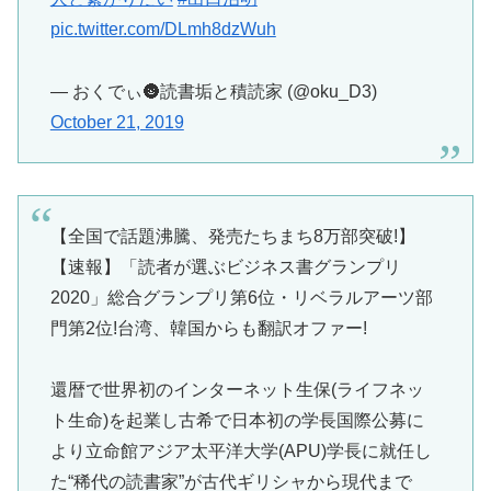
pic.twitter.com/DLmh8dzWuh
— おくでぃ🌚読書垢と積読家 (@oku_D3)
October 21, 2019
【全国で話題沸騰、発売たちまち8万部突破!】
【速報】「読者が選ぶビジネス書グランプリ
2020」総合グランプリ第6位・リベラルアーツ部
門第2位!台湾、韓国からも翻訳オファー!
還暦で世界初のインターネット生保(ライフネッ
ト生命)を起業し古希で日本初の学長国際公募に
より立命館アジア太平洋大学(APU)学長に就任し
た“稀代の読書家”が古代ギリシャから現代まで