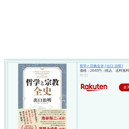
哲学と宗教全史 [ 出口 治明 ]
価格：2640円（税込、送料無料
時点)
楽