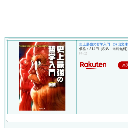
史上最強の哲学入門 （河出文庫） 
価格：814円（税込、送料無料)
時点)
楽