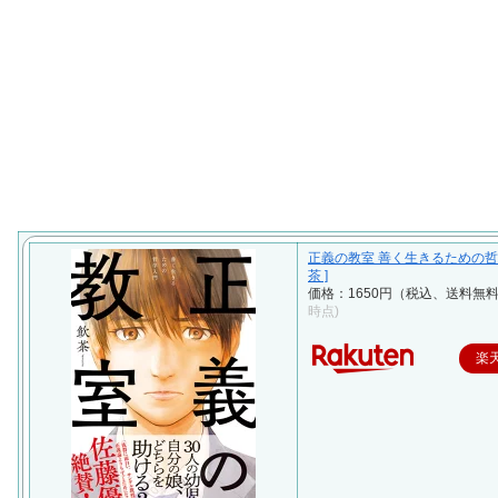
正義の教室 善く生きるための哲学
茶 ]
価格：1650円（税込、送料無料
時点)
楽