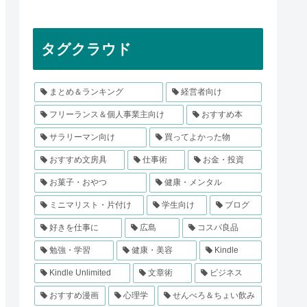
タグクラウド
まとめ＆ランキング
経営者向け
フリーランス＆個人事業主向け
おすすめ本
サラリーマン向け
買ってよかった物
おすすめ文房具
仕事術
お金・投資
お菓子・おやつ
健康・メンタル
ミニマリスト・片付け
学生向け
ブログ
好きを仕事に
広島
コスパ良品
勉強・学習
健康・美容
Kindle
Kindle Unlimited
文章術
ビジネス
おすすめ漫画
心理学
せんべろ＆ちょい飲み