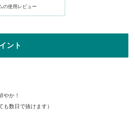
ムの使用レビュー
イント
鮮やか！
ても数日で抜けます）