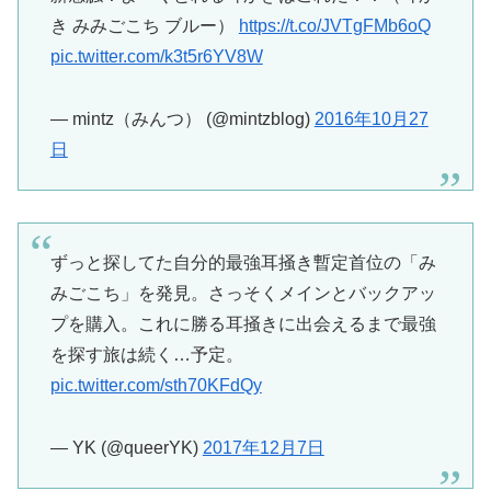
き みみごこち ブルー）
https://t.co/JVTgFMb6oQ
pic.twitter.com/k3t5r6YV8W
— mintz（みんつ） (@mintzblog)
2016年10月27
日
ずっと探してた自分的最強耳掻き暫定首位の「み
みごこち」を発見。さっそくメインとバックアッ
プを購入。これに勝る耳掻きに出会えるまで最強
を探す旅は続く…予定。
pic.twitter.com/sth70KFdQy
— YK (@queerYK)
2017年12月7日