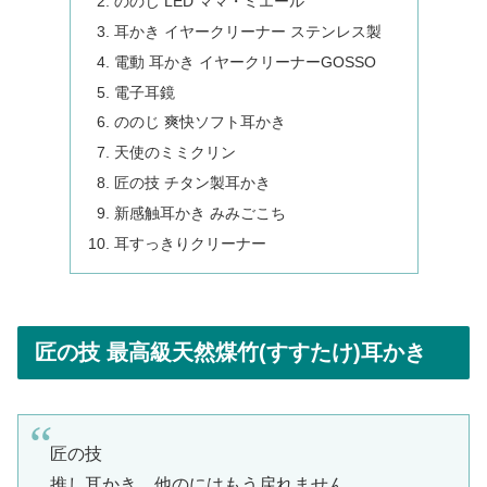
ののじ LED ママ・ミエール
耳かき イヤークリーナー ステンレス製
電動 耳かき イヤークリーナーGOSSO
電子耳鏡
ののじ 爽快ソフト耳かき
天使のミミクリン
匠の技 チタン製耳かき
新感触耳かき みみごこち
耳すっきりクリーナー
匠の技 最高級天然煤竹(すすたけ)耳かき
匠の技
推し耳かき。他のにはもう戻れません。