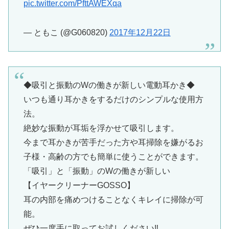
pic.twitter.com/PfttAWEXqa
— ともこ (@G060820)
2017年12月22日
◆吸引と振動のWの働きが新しい電動耳かき◆
いつも通り耳かきをするだけのシンプルな使用方
法。
絶妙な振動が耳垢を浮かせて吸引します。
今まで耳かきが苦手だった方や耳掃除を嫌がるお
子様・高齢の方でも簡単に使うことができます。
「吸引」と「振動」のWの働きが新しい
【イヤークリーナーGOSSO】
耳の内部を痛めつけることなくキレイに掃除が可
能。
ぜひ一度手に取ってお試しください‼