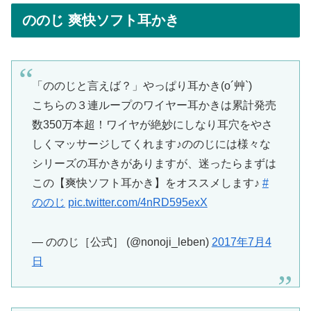
ののじ 爽快ソフト耳かき
「ののじと言えば？」やっぱり耳かき(o´艸`)
こちらの３連ループのワイヤー耳かきは累計発売
数350万本超！ワイヤが絶妙にしなり耳穴をやさ
しくマッサージしてくれます♪ののじには様々な
シリーズの耳かきがありますが、迷ったらまずは
この【爽快ソフト耳かき】をオススメします♪
#
ののじ
pic.twitter.com/4nRD595exX
— ののじ［公式］ (@nonoji_leben)
2017年7月4
日