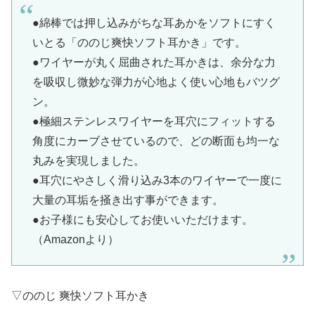
●綿棒では押し込みがちな耳あかをソフトにすく
いとる「ののじ爽快ソフト耳かき」です。
●ワイヤーが丸く屈曲された耳かきは、余分な力
を吸収し微妙な弾力が心地よく使い心地もバツグ
ン。
●極細ステンレスワイヤーを耳穴にフィットする
角度にカーブさせているので、どの断面も均一な
丸みを実現しました。
●耳穴にやさしく滑り込み3本のワイヤーで一度に
大量の耳垢を掻き出す事ができます。
●お子様にも安心してお使いいただけます。
（Amazonより）
▽ののじ 爽快ソフト耳かき