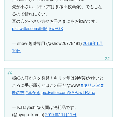
先が小さい、細い(右は参考比較画像)、でもしな
るので折れにくい。
耳の穴の小さい方やお子さまにもお勧めです。
pic.twitter.com/tEIMjSwFGX
— show-趣味専用 (@show26778491)
2018年1月
10日
極細の耳かきを発見！キリン堂は神❗️(笑)かゆいと
ころに手が届くとはこの事だなwww
#キリン堂
#
匠の技
#耳かき
pic.twitter.com/SAPJw1RZaa
— K.Hayashi@人間は消耗品です。
(@hyuga_koreto)
2017年11月11日