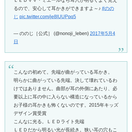
ＬＥＤママ・ミエールなら耳穴が明るくよく見え
るので、安心して耳かきができますよ～♪
#のの
じ
pic.twitter.com/je8lUUPpq5
— ののじ［公式］ (@nonoji_leben)
2017年5月4
日
こんなの初めて。先端が曲がっている耳かき。
明らかに曲がっている先端。決して壊れているわ
けではありません。曲部が耳の外側にあたり、必
要以上に耳の中に入らない構造になっているから
お子様の耳かきも怖くないのです。2015年キッズ
デザイン賞受賞
こんなに光る。ＬＥＤライト先端
ＬＥＤだから明るい光が長続き。狭い耳の穴もこ