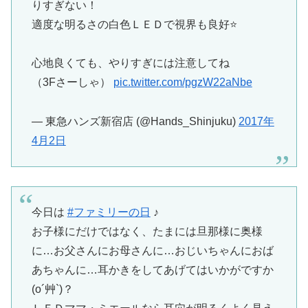
りすぎない！
適度な明るさの白色ＬＥＤで視界も良好⭐️
心地良くても、やりすぎには注意してね
（3Fさーしゃ）
pic.twitter.com/pgzW22aNbe
— 東急ハンズ新宿店 (@Hands_Shinjuku)
2017年
4月2日
今日は
#ファミリーの日
♪
お子様にだけではなく、たまには旦那様に奥様
に…お父さんにお母さんに…おじいちゃんにおば
あちゃんに…耳かきをしてあげてはいかがですか
(o´艸`)？