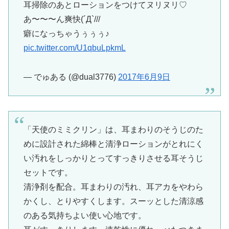
耳掃除のあとローションをつけてヌリヌリ♡
あ〜〜〜ん爽快(´Д`///
癖になっちゃうぅぅぅ♪
pic.twitter.com/U1qbuLpkmL
— でゅある (@dual3776)
2017年6月9日
「天使のミミクリン」は、耳まわりのそうじのた
めに設計された綿棒と清浄ローションがとれにく
い汚れをしっかりとってすっきりさせる耳そうじ
セットです。
清浄剤を配合。耳まわりの汚れ、耳アカをやわら
かくし、とりやすくします。スーッとした清涼感
のある気持ちよい使い心地です。