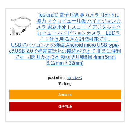
Teslong® 電子耳鏡 鼻カメラ 耳かきに
協力 マクロビュー耳鏡 ハイビジョンカ
メラ 家庭用オトスコープ デジタルマク
ロビュー ハイビジョンカメラ LEDラ
イト付き,明るさを調節可能です。
USBでパソコンとの接続,Android micro USB type-
c&USB 2.0で携帯電話との接続ができて 非常に便利
です （贈 耳かき 3本 朝顔型耳镜8個 4mm 5mm
6.12mm 7.32mm)
posted with
カエレバ
Teslong
Amazon
楽天市場