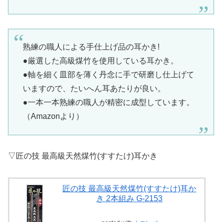
熟練の職人による手仕上げ品の耳かき!
●厳選した高級煤竹を使用している耳かき。
●軸を細く皿部を薄く丹念に手で研磨し仕上げて
いますので、たいへん耳あたりが良い。
●一本一本熟練の職人が精密に成型しています。
（Amazonより）
▽匠の技 最高級天然煤竹(すすたけ)耳かき
匠の技 最高級天然煤竹(すすたけ)耳か
き 2本組み G-2153