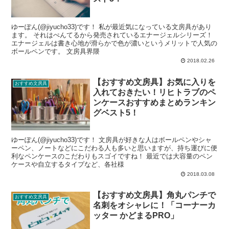
ゆーぽん(@jiyucho33)です！ 私が最近気になっている文房具があり
ます。 それはぺんてるから発売されているエナージェルシリーズ！
エナージェルは書き心地が滑らかで色が濃いというメリットで人気の
ボールペンです。 文房具界隈
2018.02.26
【おすすめ文房具】お気に入りを
おすすめ文房具
入れておきたい！リヒトラブのペ
ンケースおすすめまとめランキン
グベスト5！
ゆーぽん(@jiyucho33)です！ 文房具が好きな人はボールペンやシャ
ーペン、ノートなどにこだわる人も多いと思いますが、持ち運びに便
利なペンケースのこだわりもスゴイですね！ 最近では大容量のペン
ケースや自立するタイプなど、各社様
2018.03.08
【おすすめ文房具】角丸パンチで
おすすめ文房具
名刺をオシャレに！「コーナーカ
ッター かどまるPRO」