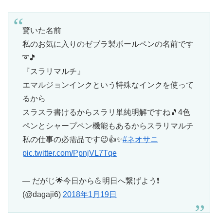
驚いた名前
私のお気に入りのゼブラ製ボールペンの名前です
➰🎵
『スラリマルチ』
エマルジョンインクという特殊なインクを使って
るから
スラスラ書けるからスラリ単純明解ですね🎵4色
ペンとシャープペン機能もあるからスラリマルチ
私の仕事の必需品です😉👍✨
#ネオサニ
pic.twitter.com/PpnjVL7Tqe
— だがじ🌟今日から💪明日へ繋げよう❗
(@dagaji6)
2018年1月19日