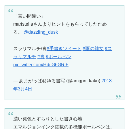
「言い間違い」
maristellaさんよりヒントをもらってしたため
る。
@dazzling_dusk
スラリマルチ/青
#手書きツイート
#雨の雑文
#ス
ラリマルチ
#青
#ボールペン
pic.twitter.com/HdilG6GRiF
— あまがっぱ@ゆる書写 (@amgpn_kaku)
2018
年3月4日
濃い発色とすらりとした書き心地
エマルジョンインク搭載の多機能ボールペンは、