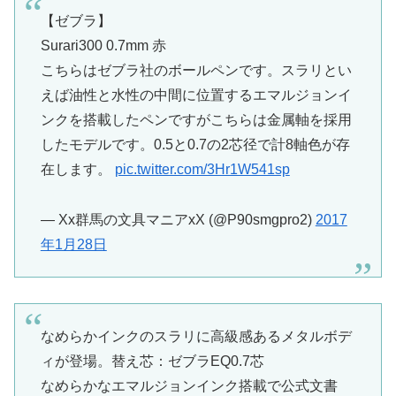
【ゼブラ】
Surari300 0.7mm 赤
こちらはゼブラ社のボールペンです。スラリとい
えば油性と水性の中間に位置するエマルジョンイ
ンクを搭載したペンですがこちらは金属軸を採用
したモデルです。0.5と0.7の2芯径で計8軸色が存
在します。
pic.twitter.com/3Hr1W541sp
— Xx群馬の文具マニアxX (@P90smgpro2)
2017
年1月28日
なめらかインクのスラリに高級感あるメタルボデ
ィが登場。替え芯：ゼブラEQ0.7芯
なめらかなエマルジョンインク搭載で公式文書