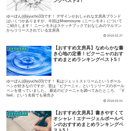
ングベスト5！
ゆーぽん(@jiyucho33)です！ デザインがおしゃれな文房具ブランド
はいくつかありますが、今回はMnemosyne（ニーシモネ）について
ご紹介します！ ニーシモネはスケッチブックでおなじみのマルマン
からリリースされている文房具
2018.02.27
【おすすめ文房具】なめらかな書
おすすめ文房具
き心地の定番！ビクーニャのおす
すめまとめランキングベスト5！
ゆーぽん(@jiyucho33)です！ 私はジェットストリームというボール
ペンが好きなのですが、昔は「ビクーニャ」というシリーズのボール
ペンを使っていました。 最近のビクーニャを調べてみたところ、「V
feel」という名前でも発売さ
2018.03.01
【おすすめ文房具】書きやすくて
おすすめ文房具
オシャレ！エナージェルボールペ
ンのおすすめまとめランキングベ
スト5！