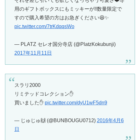
それを差し引いても欲しくなっちゃう可愛さ❤️専
用のギフトボックスにもミッキーが‼️数量限定で
すので購入希望の方はお急ぎください😆✨
pic.twitter.com/7trKdqqsWo
— PLATZ セレオ国分寺店 (@PlatzKokubunji)
2017年11月11日
スラリ2000
リミテッドコレクション✋
買いました✋
pic.twitter.com/dyU1wF5dn9
— じゅじゅ🙌 (@BUNBOUGU0712)
2016年4月6
日