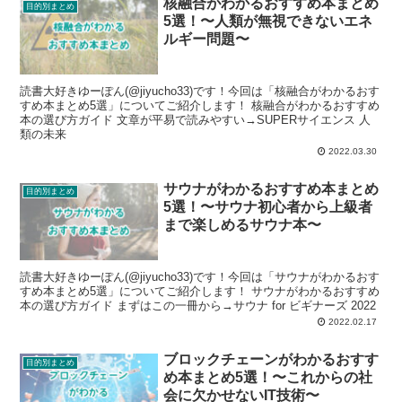
核融合がわかるおすすめ本まとめ
目的別まとめ
5選！〜人類が無視できないエネ
ルギー問題〜
読書大好きゆーぽん(@jiyucho33)です！今回は「核融合がわかるおす
すめ本まとめ5選」についてご紹介します！ 核融合がわかるおすすめ
本の選び方ガイド 文章が平易で読みやすい→SUPERサイエンス 人
類の未来
2022.03.30
サウナがわかるおすすめ本まとめ
目的別まとめ
5選！〜サウナ初心者から上級者
まで楽しめるサウナ本〜
読書大好きゆーぽん(@jiyucho33)です！今回は「サウナがわかるおす
すめ本まとめ5選」についてご紹介します！ サウナがわかるおすすめ
本の選び方ガイド まずはこの一冊から→サウナ for ビギナーズ 2022
2022.02.17
ブロックチェーンがわかるおすす
目的別まとめ
め本まとめ5選！〜これからの社
会に欠かせないIT技術〜