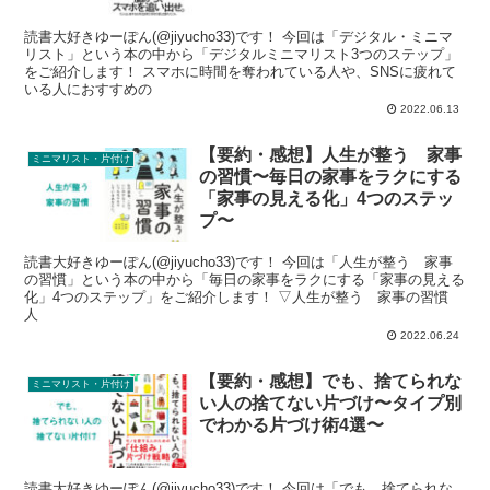
読書大好きゆーぽん(@jiyucho33)です！ 今回は「デジタル・ミニマ
リスト」という本の中から「デジタルミニマリスト3つのステップ」
をご紹介します！ スマホに時間を奪われている人や、SNSに疲れて
いる人におすすめの
2022.06.13
【要約・感想】人生が整う 家事
ミニマリスト・片付け
の習慣〜毎日の家事をラクにする
「家事の見える化」4つのステッ
プ〜
読書大好きゆーぽん(@jiyucho33)です！ 今回は「人生が整う 家事
の習慣」という本の中から「毎日の家事をラクにする「家事の見える
化」4つのステップ」をご紹介します！ ▽人生が整う 家事の習慣
人
2022.06.24
【要約・感想】でも、捨てられな
ミニマリスト・片付け
い人の捨てない片づけ〜タイプ別
でわかる片づけ術4選〜
読書大好きゆーぽん(@jiyucho33)です！ 今回は「でも、捨てられな