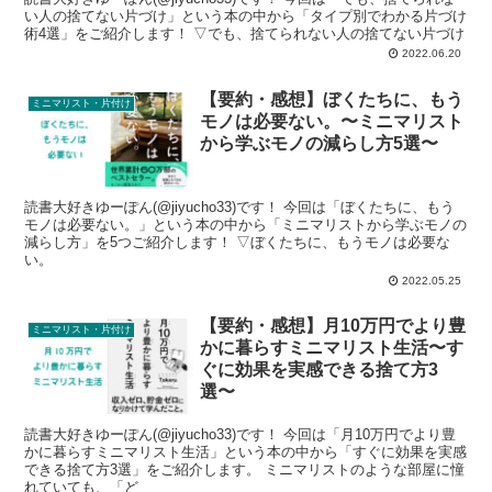
い人の捨てない片づけ」という本の中から「タイプ別でわかる片づけ
術4選」をご紹介します！ ▽でも、捨てられない人の捨てない片づけ
2022.06.20
【要約・感想】ぼくたちに、もう
ミニマリスト・片付け
モノは必要ない。〜ミニマリスト
から学ぶモノの減らし方5選〜
読書大好きゆーぽん(@jiyucho33)です！ 今回は「ぼくたちに、もう
モノは必要ない。」という本の中から「ミニマリストから学ぶモノの
減らし方」を5つご紹介します！ ▽ぼくたちに、もうモノは必要な
い。
2022.05.25
【要約・感想】月10万円でより豊
ミニマリスト・片付け
かに暮らすミニマリスト生活〜す
ぐに効果を実感できる捨て方3
選〜
読書大好きゆーぽん(@jiyucho33)です！ 今回は「月10万円でより豊
かに暮らすミニマリスト生活」という本の中から「すぐに効果を実感
できる捨て方3選」をご紹介します。 ミニマリストのような部屋に憧
れていても、「ど